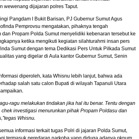
 wewenang dijajaran polres Taput.
ngi Pangdam I Bukit Barisan, PJ Gubernur Sumut Agus
kofinda Pemprovsu mengatakan, pihaknya tengah
 dan Propam Polda Sumut menyelidiki kebenaran tersebut ke
ngkapnya ketika mengikuti kegiatan silahturahmi insan pers
inda Sumut dengan tema Dedikasi Pers Untuk Pilkada Sumut
alitas yang digelar di Aula kantor Gubernur Sumut, Senin
formasi diperoleh, kata Whisnu lebih lanjut, bahwa ada
rhadap salah satu calon Bupati di wilayah Tapanuli Utara
isampaikan.
ragu-ragu melakukan tindakan jika hal itu benar. Tentu dengan
 chek investigasi menurunkan pihak Propam Poldasu dan
,”tegas Whisnu.
mua informasi terkait tugas Polri di jajaran Polda Sumut,
lagi termasuk peredaran narkoba yang diduga adanya oknum