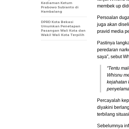
Kediaman Ketum
membek up didu
Prabowo Subianto di
Hambalang
Persoalan duga
DPRD Kota Bekasi
juga akan dise
Umumkan Penetapan
Pasangan Wali Kota dan
pravid media p
Wakil Wali Kota Terpilih
Pastinya langka
peredaran nark
saya”, sebut W
“Tentu mal
Whisnu me
kejahatan 
penyelamat
Percayalah kep
diyakini berlan
terbilang situa
Sebelumnya inf