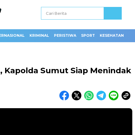
ERNASIONAL
KRIMINAL
PERISTIWA
SPORT
KESEHATAN
, Kapolda Sumut Siap Menindak