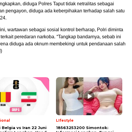
gkapkan, diduga Polres Taput tidak netralitas sebagai
dan pengayon, diduga ada keberpihakan terhadap salah satu
24.
 ini, wartawan sebagai sosial kontrol berharap, Polri diminta
 terkait peredaran narkoba. “Tangkap bandarnya, sebab ini
karena diduga ada oknum membekingi untuk pendanaan salah
M)
ional
LIfestyle
 Belgia vs Iran 22 Juni
18563253200 Simontok: