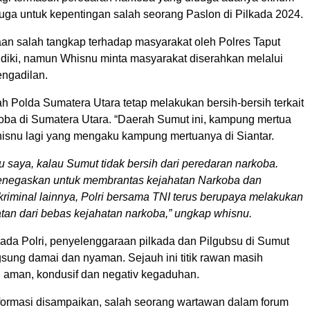
ga untuk kepentingan salah seorang Paslon di Pilkada 2024.
an salah tangkap terhadap masyarakat oleh Polres Taput
lidiki, namun Whisnu minta masyarakat diserahkan melalui
engadilan.
h Polda Sumatera Utara tetap melakukan bersih-bersih terkait
oba di Sumatera Utara. “Daerah Sumut ini, kampung mertua
hisnu lagi yang mengaku kampung mertuanya di Siantar.
u saya, kalau Sumut tidak bersih dari peredaran narkoba.
negaskan untuk membrantas kejahatan Narkoba dan
kriminal lainnya, Polri bersama TNI terus berupaya melakukan
an dari bebas kejahatan narkoba,” ungkap whisnu.
ada Polri, penyelenggaraan pilkada dan Pilgubsu di Sumut
gsung damai dan nyaman. Sejauh ini titik rawan masih
si aman, kondusif dan negativ kegaduhan.
ormasi disampaikan, salah seorang wartawan dalam forum