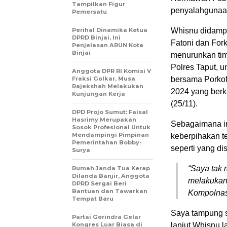
Tampilkan Figur
penyalahgunaan
Pemersatu
Perihal Dinamika Ketua
Whisnu didampi
DPRD Binjai, Ini
Fatoni dan For
Penjelasan ARUN Kota
Binjai
menurunkan tim
Polres Taput, u
Anggota DPR RI Komisi V
Fraksi Golkar, Musa
bersama Porkof
Rajekshah Melakukan
2024 yang berku
Kunjungan Kerja
(25/11).
DPD Projo Sumut: Faisal
Hasrimy Merupakan
Sebagaimana in
Sosok Profesional Untuk
Mendampingi Pimpinan
keberpihakan te
Pemerintahan Bobby-
seperti yang d
Surya
“Saya tak 
Rumah Janda Tua Kerap
Dilanda Banjir, Anggota
melakukan
DPRD Sergai Beri
Bantuan dan Tawarkan
Kompolnas
Tempat Baru
Saya tampung se
Partai Gerindra Gelar
Kongres Luar Biasa di
lanjut Whisnu 