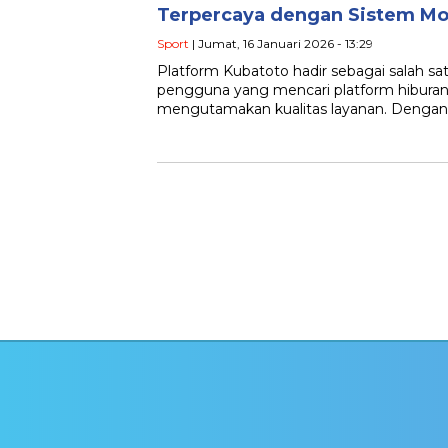
Terpercaya dengan Sistem M
Sport
| Jumat, 16 Januari 2026 - 13:29
Platform Kubatoto hadir sebagai salah sa
pengguna yang mencari platform hiburan di
mengutamakan kualitas layanan. Dengan 