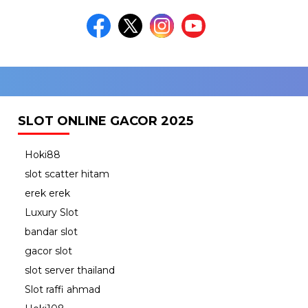
SLOT ONLINE GACOR 2025
Hoki88
slot scatter hitam
erek erek
Luxury Slot
bandar slot
gacor slot
slot server thailand
Slot raffi ahmad