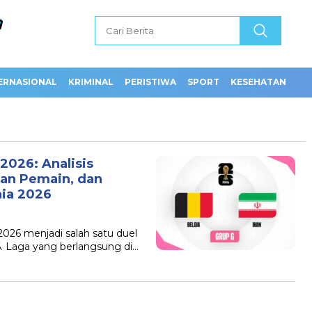
ERNASIONAL
KRIMINAL
PERISTIWA
SPORT
KESEHATAN
 2026: Analisis
nan Pemain, dan
nia 2026
2026 menjadi salah satu duel
6. Laga yang berlangsung di…