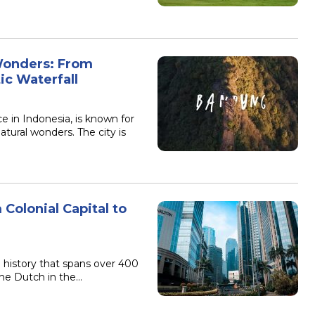
Wonders: From
ic Waterfall
e in Indonesia, is known for
atural wonders. The city is
 Colonial Capital to
ch history that spans over 400
the Dutch in the…