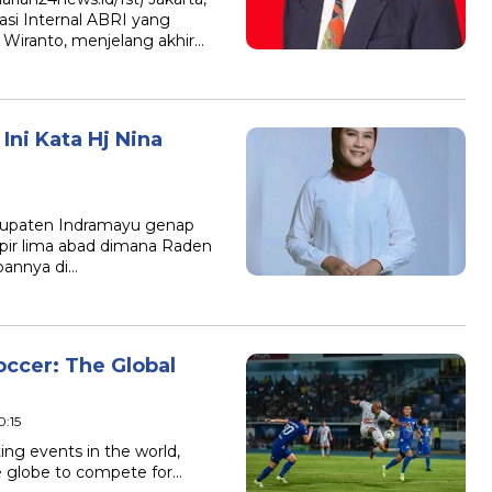
asi Internal ABRI yang
 Wiranto, menjelang akhir…
ni Kata Hj Nina
Kabupaten Indramayu genap
pir lima abad dimana Raden
bannya di…
ccer: The Global
0:15
ing events in the world,
e globe to compete for…