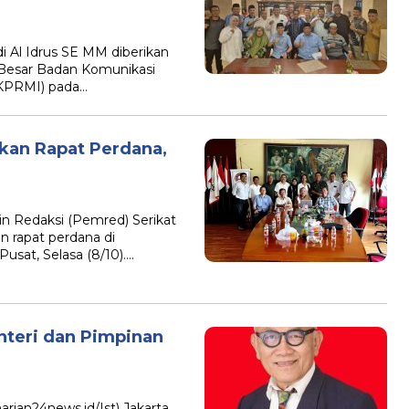
di Al Idrus SE MM diberikan
Besar Badan Komunikasi
KPRMI) pada…
an Rapat Perdana,
in Redaksi (Pemred) Serikat
 rapat perdana di
 Pusat, Selasa (8/10)….
nteri dan Pimpinan
arian24news.id/Ist) Jakarta,