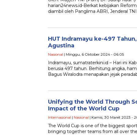
harian24news.id-Berkat kebijakan Reform
diambil oleh Panglima ABRI, Jenderal TNI
HUT Indramayu ke-497 Tahun, I
Agustina
Nasional
| Minggu, 6 Oktober 2024 - 06:05
Indramayu, sumatraterkini.id – Hari ini 
berusia 497 tahun. Berhitung angka, ham
Bagus Wiralodra menapakan jejak perada
Unifying the World Through So
Impact of the World Cup
Internasional
|
Nasional
| Kamis, 30 Maret 2023 - 2
The World Cup is one of the biggest sport
bringing together teams from all over th