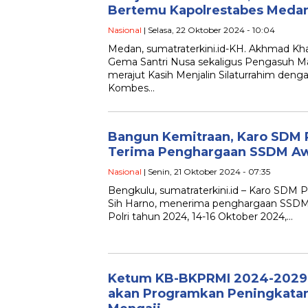
Bertemu Kapolrestabes Meda
Nasional
| Selasa, 22 Oktober 2024 - 10:04
Medan, sumatraterkini.id-KH. Akhmad K
Gema Santri Nusa sekaligus Pengasuh Maj
merajut Kasih Menjalin Silaturrahim den
Kombes…
Bangun Kemitraan, Karo SDM 
Terima Penghargaan SSDM A
Nasional
| Senin, 21 Oktober 2024 - 07:35
Bengkulu, sumatraterkini.id – Karo SDM
Sih Harno, menerima penghargaan SSDM
Polri tahun 2024, 14-16 Oktober 2024,…
Ketum KB-BKPRMI 2024-2029, S
akan Programkan Peningkatan 