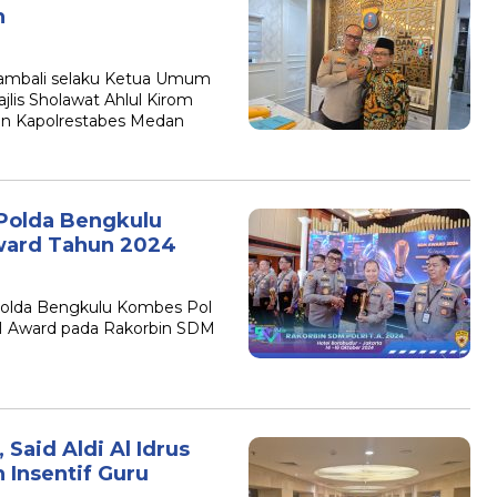
n
hambali selaku Ketua Umum
lis Sholawat Ahlul Kirom
gan Kapolrestabes Medan
Polda Bengkulu
ward Tahun 2024
 Polda Bengkulu Kombes Pol
 Award pada Rakorbin SDM
aid Aldi Al Idrus
Insentif Guru