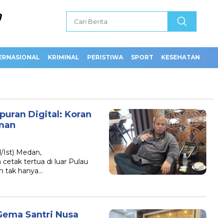
ERNASIONAL
KRIMINAL
PERISTIWA
SPORT
KESEHATAN
uran Digital: Koran
man
d/Ist) Medan,
cetak tertua di luar Pulau
 tak hanya…
 Gema Santri Nusa