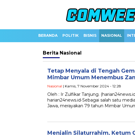
BERANDA
POLITIK
BISNIS
NASIONAL
INT
Berita
Nasional
Tetap Menyala di Tengah Gemp
Mimbar Umum Menembus Za
Nasional
| Kamis, 7 November 2024 - 12:28
Oleh : Ir Zulfikar Tanjung. (harian24news.i
harian24news.id-Sebagai salah satu media 
Jawa, merayakan 79 tahun Mimbar Umum
Menjalin Silaturrahim, Ketum